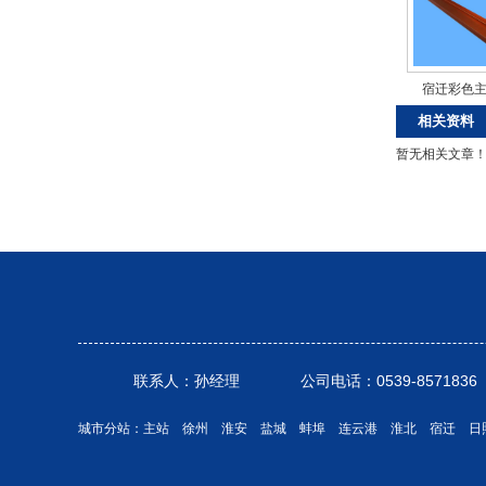
宿迁彩色
相关资料
暂无相关文章
联系人：孙经理 公司电话：0539-8571836 联
城市分站：
主站
徐州
淮安
盐城
蚌埠
连云港
淮北
宿迁
日