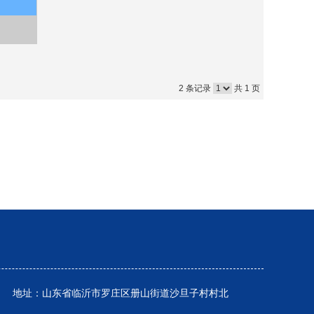
2 条记录
共 1 页
86267 地址：山东省临沂市罗庄区册山街道沙旦子村村北