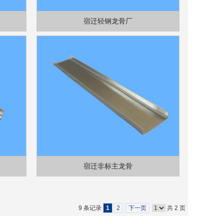
宿迁轻钢龙骨厂
宿迁非标主龙骨
9 条记录
1
2
下一页
共 2 页