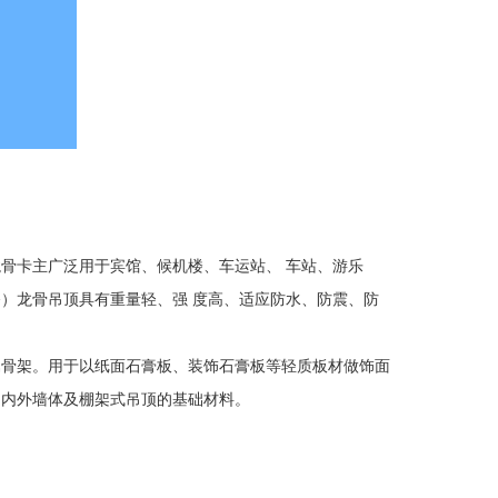
骨卡主广泛用于宾馆、候机楼、车运站、 车站、游乐
）龙骨吊顶具有重量轻、强 度高、适应防水、防震、防
属骨架。用于以纸面石膏板、装饰石膏板等轻质板材做饰面
的内外墙体及棚架式吊顶的基础材料。