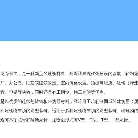
主
）龙骨卡主，是一种新型的建筑材料，随着我国现代化建设的发展，轻钢龙
工厂、办公楼、旧建筑建筑改造、室内装修设置、顶棚等场所。轻钢（烤漆
吸音、恒温等功效，同时还具有工期短、施工简便等优点。
主是以优质的连续热镀锌板带为原材料，经冷弯工艺轧制而成的建筑用金
体和建筑物屋顶的造型装饰。适用于多种建筑物屋顶的造型装饰、建筑物
用途有吊顶龙骨和隔断龙骨，按断面形式有
V
型、
C
型、
T
型、
L
型龙骨。