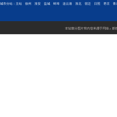
城市分站：
主站
徐州
淮安
盐城
蚌埠
连云港
淮北
宿迁
日照
枣庄
青