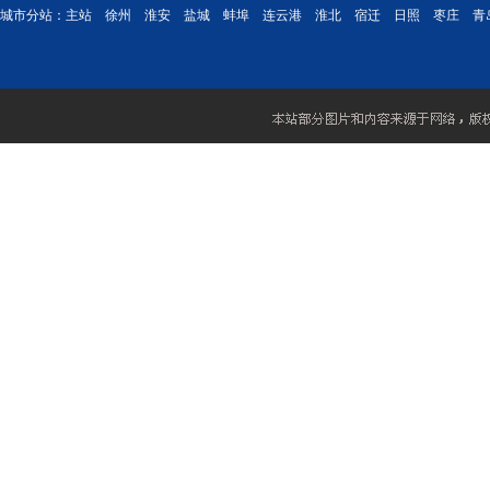
城市分站：
主站
徐州
淮安
盐城
蚌埠
连云港
淮北
宿迁
日照
枣庄
青