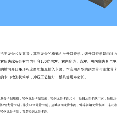
副
包括主龙骨和副龙骨，其副龙骨的横截面呈开口矩形，该开口矩形是由顶
右短边端头各有向内折弯180度的左、右内翻边，该左、右内翻边各与
骨的横向开口矩形相应而能相互插入卡紧。本实用新型的副龙骨与主龙骨
骨的卡口槽形状简单，冲压工艺性好，模具使用寿命长。
钢龙骨卡副规格，轻钢龙骨卡副安装，轻钢龙骨卡副尺寸，轻钢龙骨卡副厂家，轻钢龙
州轻钢龙骨卡副
，
淮安轻钢龙骨卡副
，
盐城轻钢龙骨卡副
，
蚌埠轻钢龙骨卡副
，
连云
庄轻钢龙骨卡副
，
青岛轻钢龙骨卡副
。