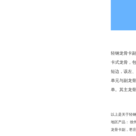
轻钢龙骨卡
卡式龙骨，
短边，该左、
单元与副龙
单。其主龙
以上是关于轻
地区产品：
徐
龙骨卡副
，
枣