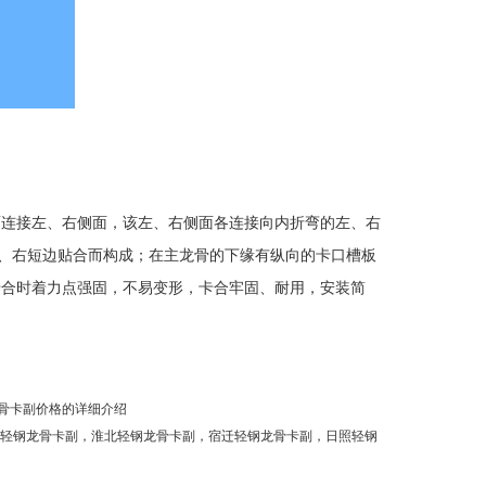
面连接左、右侧面，该左、右侧面各连接向内折弯的左、右
左、右短边贴合而构成；在主龙骨的下缘有纵向的卡口槽板
卡合时着力点强固，不易变形，卡合牢固、耐用，安装简
骨卡副价格的详细介绍
港轻钢龙骨卡副
，
淮北轻钢龙骨卡副
，
宿迁轻钢龙骨卡副
，
日照轻钢