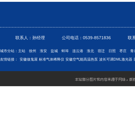
联系人：孙经理 公司电话：0539-8571836 联系电话： 1
城市分站：
主站
徐州
淮安
盐城
蚌埠
连云港
淮北
宿迁
日照
枣庄
青
友情链接：
安徽做鬼屋
标准气体稀释仪
安徽空气能高温热泵
波长可调DML激光器