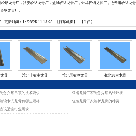
州轻钢龙骨厂
，
淮安轻钢龙骨厂
，
盐城轻钢龙骨厂
，
蚌埠轻钢龙骨厂
，
连云港轻钢龙
岛轻钢龙骨厂
。
8
更新时间：14/08/25 11:13:08 【
打印此页
】 【
关闭
】
副龙骨
淮北非标主龙骨
淮北国标副龙骨
淮北38主龙骨
为您介绍吊顶的技术要求
轻钢龙骨厂家为您介绍热镀锌板
解读卡式龙骨有哪些规格
轻钢龙骨厂家解析龙骨的种类
应该适应行业需求