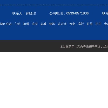
联系人：孙经理 公司电话：0539-8571836 联系电话： 1
城市分站：
主站
徐州
淮安
盐城
蚌埠
连云港
淮北
宿迁
日照
枣庄
青